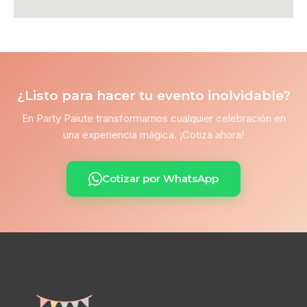
¿Listo para hacer tu evento inolvidable?
En Party Paiute transformamos cualquier celebración en
una experiencia mágica. ¡Cotiza ahora!
Cotizar por WhatsApp