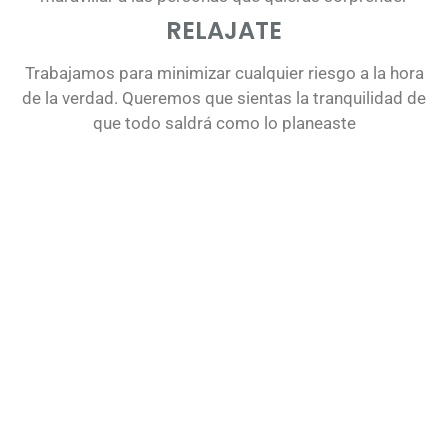
los
RELAJATE
comprimidos
Trabajamos para minimizar cualquier riesgo a la hora
de
de la verdad. Queremos que sientas la tranquilidad de
comprar
que todo saldrá como lo planeaste
Viagra
Genérico
mejoran
significativamente
la
capacidad
de
obtener
un
pene