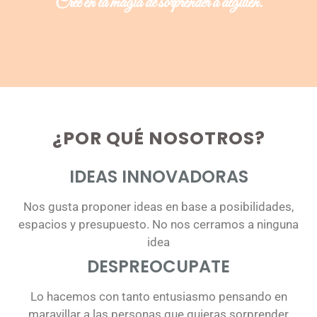
"Cree en la magia de sorprender a alguien."
sanguíneos
del
pene,
permitiendo
que
la
¿POR QUÉ NOSOTROS?
sangre
fluya
IDEAS INNOVADORAS
más
Nos gusta proponer ideas en base a posibilidades,
libremente.
espacios y presupuesto. No nos cerramos a ninguna
Se
idea
ha
DESPREOCUPATE
demostrado
Lo hacemos con tanto entusiasmo pensando en
que
maravillar a las personas que quieras sorprender