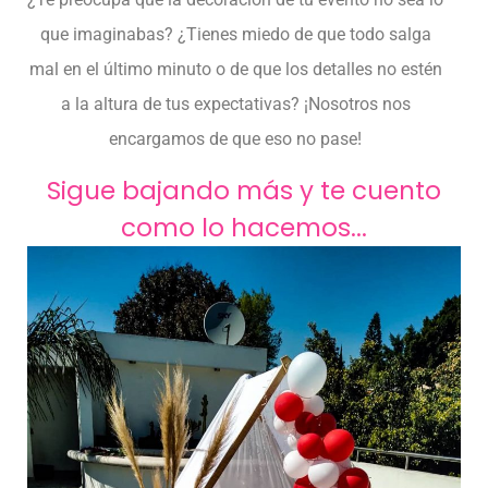
que imaginabas? ¿Tienes miedo de que todo salga
mal en el último minuto o de que los detalles no estén
a la altura de tus expectativas? ¡Nosotros nos
encargamos de que eso no pase!
Sigue bajando más y te cuento
Viagra
como lo hacemos...
Genérico,
como
muchos
otros
tratamientos
para
la
disfunción